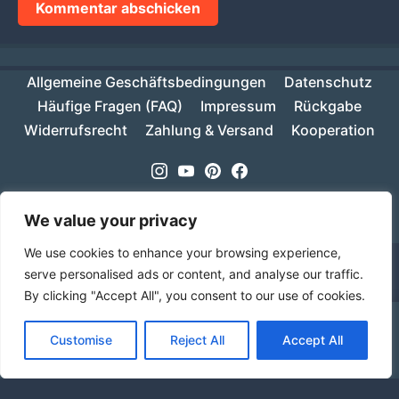
Allgemeine Geschäftsbedingungen
Datenschutz
Häufige Fragen (FAQ)
Impressum
Rückgabe
Widerrufsrecht
Zahlung & Versand
Kooperation
Instagram
Youtube
Pinterest
Facebook
Copyright © 2026
MIKESCH38
- Suki
We value your privacy
We use cookies to enhance your browsing experience,
serve personalised ads or content, and analyse our traffic.
By clicking "Accept All", you consent to our use of cookies.
Ab einem Warenwert von 70€ ist deine Bestellung
Customise
Reject All
Accept All
innerhalb Deutschlands versandkostenfrei!
Verwerfen
Sprache
Alle Preise inkl. der gesetzlichen MwSt.