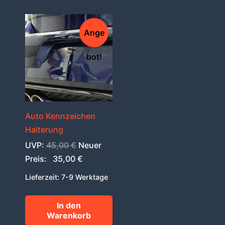
Ange
bot!
Auto Kennzeichen
Halterung
Ursprünglicher
UVP:
45,00
€
Neuer
Preis
Aktueller
Preis:
35,00
€
war:
Preis
Lieferzeit:
7-9 Werktage
45,00 €
ist:
35,00 €.
In den
Warenkorb