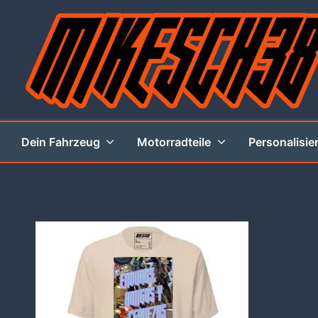
Zum
Inhalt
springen
MIKESCH38
Dein Fahrzeug
Motorradteile
Personalisie