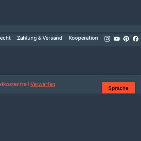
Instagram
Youtube
Pinte
recht
Zahlung & Versand
Kooperation
dkostenfrei!
Verwerfen
Sprache