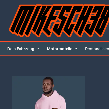
Zum
Inhalt
springen
MIKESCH38
Dein Fahrzeug
Motorradteile
Personalisie