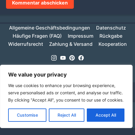
Allgemeine Geschäftsbedingungen
Datenschutz
Häufige Fragen (FAQ)
Impressum
Rückgabe
Widerrufsrecht
Zahlung & Versand
Kooperation
Instagram
Youtube
Pinterest
Facebook
Copyright © 2026
MIKESCH38
- Suki
We value your privacy
We use cookies to enhance your browsing experience,
serve personalised ads or content, and analyse our traffic.
By clicking "Accept All", you consent to our use of cookies.
Ab einem Warenwert von 70€ ist deine Bestellung
Customise
Reject All
Accept All
innerhalb Deutschlands versandkostenfrei!
Verwerfen
Sprache
Alle Preise inkl. der gesetzlichen MwSt.