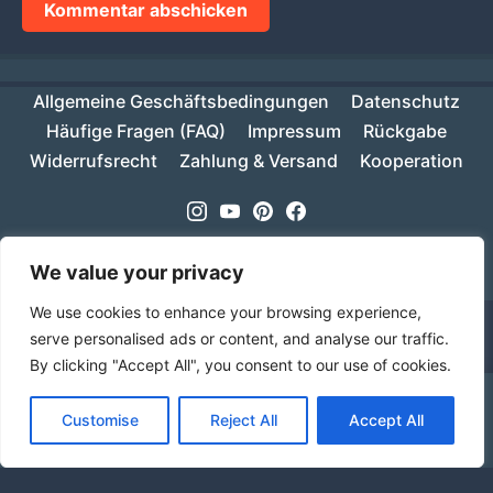
Allgemeine Geschäftsbedingungen
Datenschutz
Häufige Fragen (FAQ)
Impressum
Rückgabe
Widerrufsrecht
Zahlung & Versand
Kooperation
Instagram
Youtube
Pinterest
Facebook
Copyright © 2026
MIKESCH38
- Suki
We value your privacy
We use cookies to enhance your browsing experience,
serve personalised ads or content, and analyse our traffic.
By clicking "Accept All", you consent to our use of cookies.
Ab einem Warenwert von 70€ ist deine Bestellung
Customise
Reject All
Accept All
innerhalb Deutschlands versandkostenfrei!
Verwerfen
Sprache
Alle Preise inkl. der gesetzlichen MwSt.