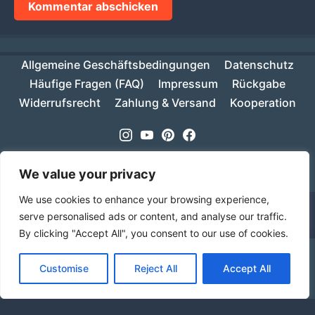
Allgemeine Geschäftsbedingungen
Datenschutz
Häufige Fragen (FAQ)
Impressum
Rückgabe
Widerrufsrecht
Zahlung & Versand
Kooperation
Instagram
Youtube
Pinterest
Facebook
Copyright © 2026
MIKESCH38
- Suki
We value your privacy
We use cookies to enhance your browsing experience,
serve personalised ads or content, and analyse our traffic.
By clicking "Accept All", you consent to our use of cookies.
Ab einem Warenwert von 70€ ist deine Bestellung
Customise
Reject All
Accept All
innerhalb Deutschlands versandkostenfrei!
Verwerfen
Sprache
Alle Preise inkl. der gesetzlichen MwSt.