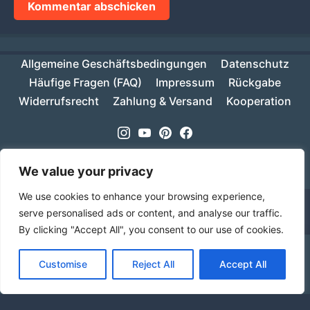
Allgemeine Geschäftsbedingungen
Datenschutz
Häufige Fragen (FAQ)
Impressum
Rückgabe
Widerrufsrecht
Zahlung & Versand
Kooperation
Instagram
Youtube
Pinterest
Facebook
Copyright © 2026
MIKESCH38
- Suki
We value your privacy
We use cookies to enhance your browsing experience,
serve personalised ads or content, and analyse our traffic.
By clicking "Accept All", you consent to our use of cookies.
Ab einem Warenwert von 70€ ist deine Bestellung
Customise
Reject All
Accept All
innerhalb Deutschlands versandkostenfrei!
Verwerfen
Sprache
Alle Preise inkl. der gesetzlichen MwSt.