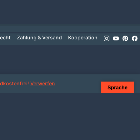
Instagram
Youtube
Pinte
recht
Zahlung & Versand
Kooperation
dkostenfrei!
Verwerfen
Sprache