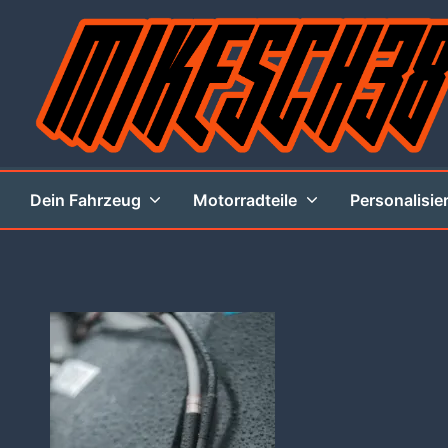
Zum
Inhalt
springen
MIKESCH38
Dein Fahrzeug
Motorradteile
Personalisie