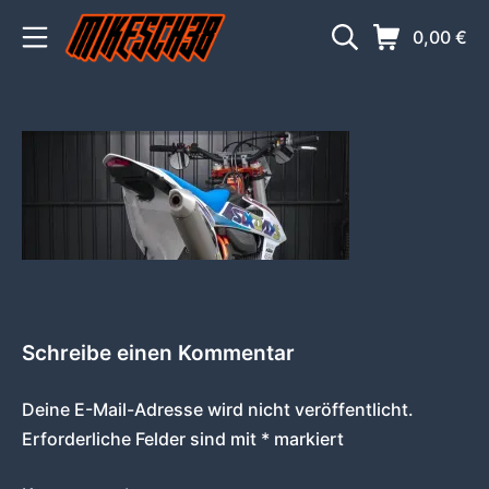
Zum
Mobile Menü
Suche
Warenkorb
0,00
€
Inhalt
springen
MIKESCH38
Schreibe einen Kommentar
Deine E-Mail-Adresse wird nicht veröffentlicht.
Erforderliche Felder sind mit
*
markiert