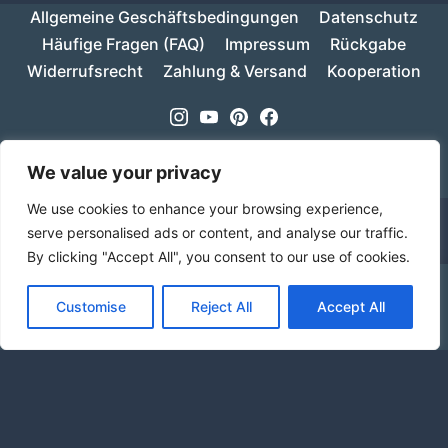
Allgemeine Geschäftsbedingungen
Datenschutz
Häufige Fragen (FAQ)
Impressum
Rückgabe
Widerrufsrecht
Zahlung & Versand
Kooperation
Instagram
Youtube
Pinterest
Facebook
Copyright © 2026
MIKESCH38
- Suki
We value your privacy
We use cookies to enhance your browsing experience,
serve personalised ads or content, and analyse our traffic.
By clicking "Accept All", you consent to our use of cookies.
Ab einem Warenwert von 70€ ist deine Bestellung
Customise
Reject All
Accept All
innerhalb Deutschlands versandkostenfrei!
Verwerfen
Sprache
Alle Preise inkl. der gesetzlichen MwSt.