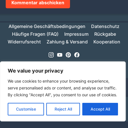
Allgemeine Geschäftsbedingungen
Datenschutz
Häufige Fragen (FAQ)
Impressum
Rückgabe
Widerrufsrecht
Zahlung & Versand
Kooperation
Instagram
Youtube
Pinterest
Facebook
Copyright © 2026
MIKESCH38
- Suki
We value your privacy
We use cookies to enhance your browsing experience,
serve personalised ads or content, and analyse our traffic.
By clicking "Accept All", you consent to our use of cookies.
Ab einem Warenwert von 70€ ist deine Bestellung
Customise
Reject All
Accept All
innerhalb Deutschlands versandkostenfrei!
Verwerfen
Sprache
Alle Preise inkl. der gesetzlichen MwSt.