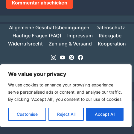
Allgemeine Geschäftsbedingungen
Datenschutz
Häufige Fragen (FAQ)
Impressum
Rückgabe
Widerrufsrecht
Zahlung & Versand
Kooperation
Instagram
Youtube
Pinterest
Facebook
Copyright © 2026
MIKESCH38
- Suki
We value your privacy
We use cookies to enhance your browsing experience,
serve personalised ads or content, and analyse our traffic.
By clicking "Accept All", you consent to our use of cookies.
Ab einem Warenwert von 70€ ist deine Bestellung
Customise
Reject All
Accept All
innerhalb Deutschlands versandkostenfrei!
Verwerfen
Sprache
Alle Preise inkl. der gesetzlichen MwSt.