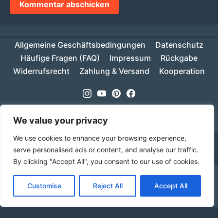
Allgemeine Geschäftsbedingungen
Datenschutz
Häufige Fragen (FAQ)
Impressum
Rückgabe
Widerrufsrecht
Zahlung & Versand
Kooperation
Instagram
Youtube
Pinterest
Facebook
Copyright © 2026
MIKESCH38
- Suki
We value your privacy
We use cookies to enhance your browsing experience,
serve personalised ads or content, and analyse our traffic.
By clicking "Accept All", you consent to our use of cookies.
Ab einem Warenwert von 70€ ist deine Bestellung
Customise
Reject All
Accept All
innerhalb Deutschlands versandkostenfrei!
Verwerfen
Sprache
Alle Preise inkl. der gesetzlichen MwSt.