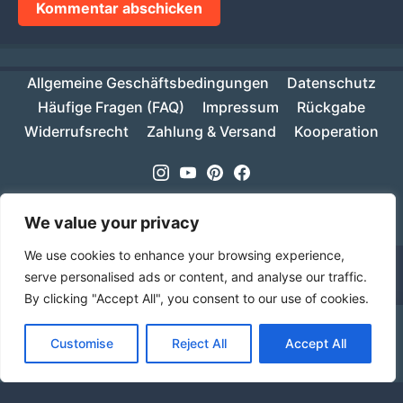
Allgemeine Geschäftsbedingungen
Datenschutz
Häufige Fragen (FAQ)
Impressum
Rückgabe
Widerrufsrecht
Zahlung & Versand
Kooperation
Instagram
Youtube
Pinterest
Facebook
Copyright © 2026
MIKESCH38
- Suki
We value your privacy
We use cookies to enhance your browsing experience,
serve personalised ads or content, and analyse our traffic.
By clicking "Accept All", you consent to our use of cookies.
Ab einem Warenwert von 70€ ist deine Bestellung
Customise
Reject All
Accept All
innerhalb Deutschlands versandkostenfrei!
Verwerfen
Sprache
Alle Preise inkl. der gesetzlichen MwSt.