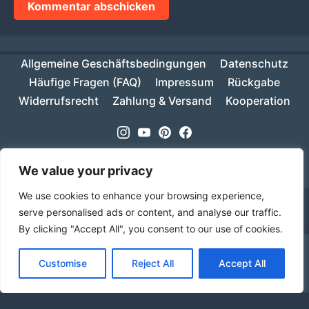
Allgemeine Geschäftsbedingungen
Datenschutz
Häufige Fragen (FAQ)
Impressum
Rückgabe
Widerrufsrecht
Zahlung & Versand
Kooperation
Instagram
Youtube
Pinterest
Facebook
Copyright © 2026
MIKESCH38
- Suki
We value your privacy
We use cookies to enhance your browsing experience,
serve personalised ads or content, and analyse our traffic.
By clicking "Accept All", you consent to our use of cookies.
Ab einem Warenwert von 70€ ist deine Bestellung
Customise
Reject All
Accept All
innerhalb Deutschlands versandkostenfrei!
Verwerfen
Sprache
Alle Preise inkl. der gesetzlichen MwSt.