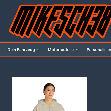
Zum
Inhalt
springen
MIKESCH38
Dein Fahrzeug
Motorradteile
Personalisie