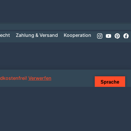
Instagram
Youtube
Pinte
recht
Zahlung & Versand
Kooperation
dkostenfrei!
Verwerfen
Sprache