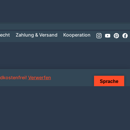
Instagram
Youtube
Pinte
recht
Zahlung & Versand
Kooperation
dkostenfrei!
Verwerfen
Sprache