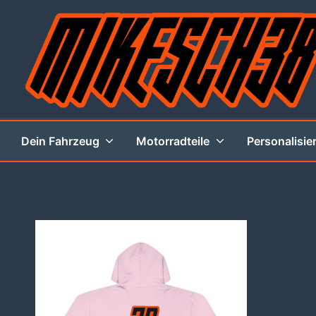
Zum
Inhalt
springen
MIKESCH38
Dein Fahrzeug
Motorradteile
Personalisie