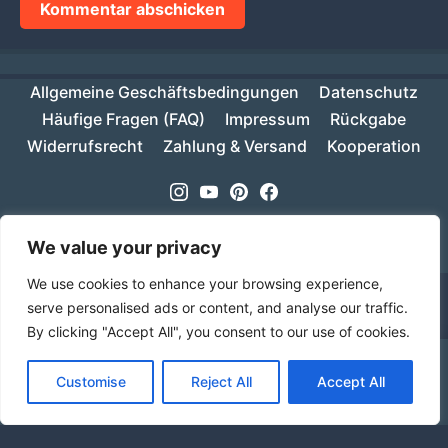
Allgemeine Geschäftsbedingungen
Datenschutz
Häufige Fragen (FAQ)
Impressum
Rückgabe
Widerrufsrecht
Zahlung & Versand
Kooperation
Instagram
Youtube
Pinterest
Facebook
Copyright © 2026
MIKESCH38
- Suki
We value your privacy
We use cookies to enhance your browsing experience,
serve personalised ads or content, and analyse our traffic.
By clicking "Accept All", you consent to our use of cookies.
Ab einem Warenwert von 70€ ist deine Bestellung
Customise
Reject All
Accept All
innerhalb Deutschlands versandkostenfrei!
Verwerfen
Sprache
Alle Preise inkl. der gesetzlichen MwSt.