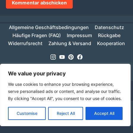
Allgemeine Geschäftsbedingungen
Datenschutz
Häufige Fragen (FAQ)
Impressum
Rückgabe
Widerrufsrecht
Zahlung & Versand
Kooperation
Instagram
Youtube
Pinterest
Facebook
Copyright © 2026
MIKESCH38
- Suki
We value your privacy
We use cookies to enhance your browsing experience,
serve personalised ads or content, and analyse our traffic.
By clicking "Accept All", you consent to our use of cookies.
Ab einem Warenwert von 70€ ist deine Bestellung
Customise
Reject All
Accept All
innerhalb Deutschlands versandkostenfrei!
Verwerfen
Sprache
Alle Preise inkl. der gesetzlichen MwSt.