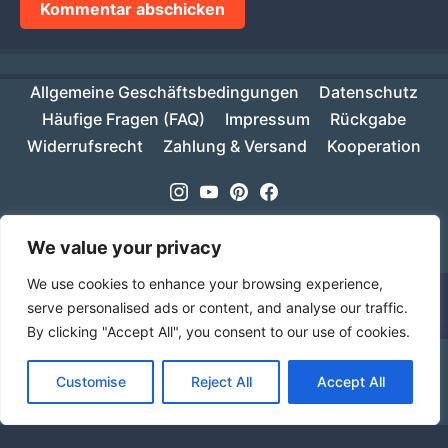
Allgemeine Geschäftsbedingungen
Datenschutz
Häufige Fragen (FAQ)
Impressum
Rückgabe
Widerrufsrecht
Zahlung & Versand
Kooperation
Instagram
Youtube
Pinterest
Facebook
Copyright © 2026
MIKESCH38
- Suki
We value your privacy
We use cookies to enhance your browsing experience,
serve personalised ads or content, and analyse our traffic.
By clicking "Accept All", you consent to our use of cookies.
Ab einem Warenwert von 70€ ist deine Bestellung
Customise
Reject All
Accept All
innerhalb Deutschlands versandkostenfrei!
Verwerfen
Sprache
Alle Preise inkl. der gesetzlichen MwSt.