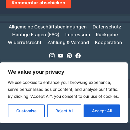
Allgemeine Geschäftsbedingungen
Datenschutz
Häufige Fragen (FAQ)
Impressum
Rückgabe
Widerrufsrecht
Zahlung & Versand
Kooperation
Instagram
Youtube
Pinterest
Facebook
Copyright © 2026
MIKESCH38
- Suki
We value your privacy
We use cookies to enhance your browsing experience,
serve personalised ads or content, and analyse our traffic.
By clicking "Accept All", you consent to our use of cookies.
Ab einem Warenwert von 70€ ist deine Bestellung
Customise
Reject All
Accept All
innerhalb Deutschlands versandkostenfrei!
Verwerfen
Sprache
Alle Preise inkl. der gesetzlichen MwSt.