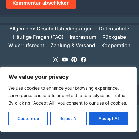
Allgemeine Geschäftsbedingungen
Datenschutz
Häufige Fragen (FAQ)
Impressum
Rückgabe
Widerrufsrecht
Zahlung & Versand
Kooperation
Instagram
Youtube
Pinterest
Facebook
Copyright © 2026
MIKESCH38
- Suki
We value your privacy
We use cookies to enhance your browsing experience,
serve personalised ads or content, and analyse our traffic.
By clicking "Accept All", you consent to our use of cookies.
Ab einem Warenwert von 70€ ist deine Bestellung
Customise
Reject All
Accept All
innerhalb Deutschlands versandkostenfrei!
Verwerfen
Sprache
Alle Preise inkl. der gesetzlichen MwSt.