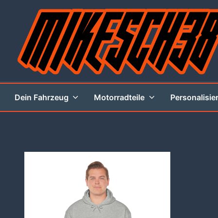
Zum
Inhalt
springen
MIKESCH38
Dein Fahrzeug
Motorradteile
Personalisie