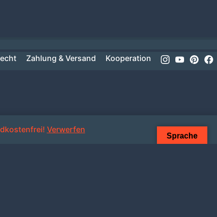
Instagram
Youtube
Pinte
recht
Zahlung & Versand
Kooperation
dkostenfrei!
Verwerfen
Sprache