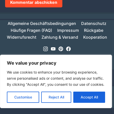
Allgemeine Geschäftsbedingungen
Datenschutz
Häufige Fragen (FAQ)
Impressum
Rückgabe
Widerrufsrecht
Zahlung & Versand
Kooperation
Instagram
Youtube
Pinterest
Facebook
Copyright © 2026
MIKESCH38
- Suki
We value your privacy
We use cookies to enhance your browsing experience,
serve personalised ads or content, and analyse our traffic.
By clicking "Accept All", you consent to our use of cookies.
Ab einem Warenwert von 70€ ist deine Bestellung
Customise
Reject All
Accept All
innerhalb Deutschlands versandkostenfrei!
Verwerfen
Sprache
Alle Preise inkl. der gesetzlichen MwSt.