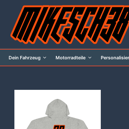
Zum
Inhalt
springen
MIKESCH38
Dein Fahrzeug
Motorradteile
Personalisie