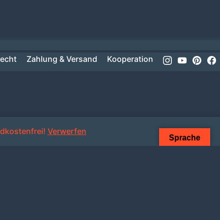
Instagram
Youtube
Pinte
recht
Zahlung & Versand
Kooperation
dkostenfrei!
Verwerfen
Sprache