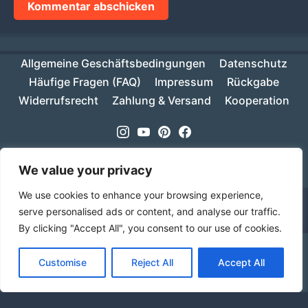
Allgemeine Geschäftsbedingungen
Datenschutz
Häufige Fragen (FAQ)
Impressum
Rückgabe
Widerrufsrecht
Zahlung & Versand
Kooperation
Instagram
Youtube
Pinterest
Facebook
Copyright © 2026
MIKESCH38
- Suki
We value your privacy
We use cookies to enhance your browsing experience,
serve personalised ads or content, and analyse our traffic.
By clicking "Accept All", you consent to our use of cookies.
Ab einem Warenwert von 70€ ist deine Bestellung
Customise
Reject All
Accept All
innerhalb Deutschlands versandkostenfrei!
Verwerfen
Sprache
Alle Preise inkl. der gesetzlichen MwSt.