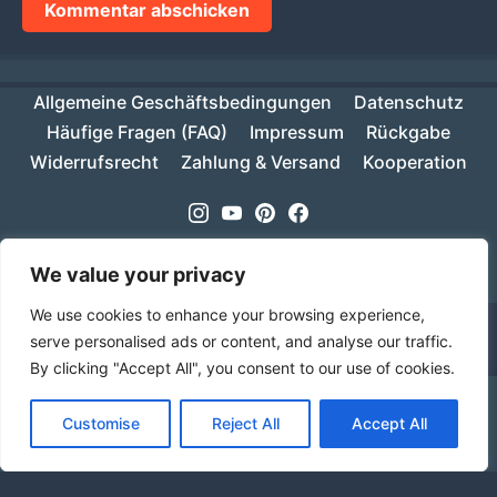
Allgemeine Geschäftsbedingungen
Datenschutz
Häufige Fragen (FAQ)
Impressum
Rückgabe
Widerrufsrecht
Zahlung & Versand
Kooperation
Instagram
Youtube
Pinterest
Facebook
Copyright © 2026
MIKESCH38
- Suki
We value your privacy
We use cookies to enhance your browsing experience,
serve personalised ads or content, and analyse our traffic.
By clicking "Accept All", you consent to our use of cookies.
Ab einem Warenwert von 70€ ist deine Bestellung
Customise
Reject All
Accept All
innerhalb Deutschlands versandkostenfrei!
Verwerfen
Sprache
Alle Preise inkl. der gesetzlichen MwSt.