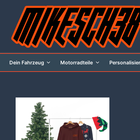
Zum
Inhalt
springen
MIKESCH38
Dein Fahrzeug
Motorradteile
Personalisie