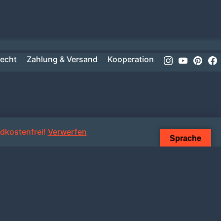
Instagram
Youtube
Pinte
recht
Zahlung & Versand
Kooperation
dkostenfrei!
Verwerfen
Sprache