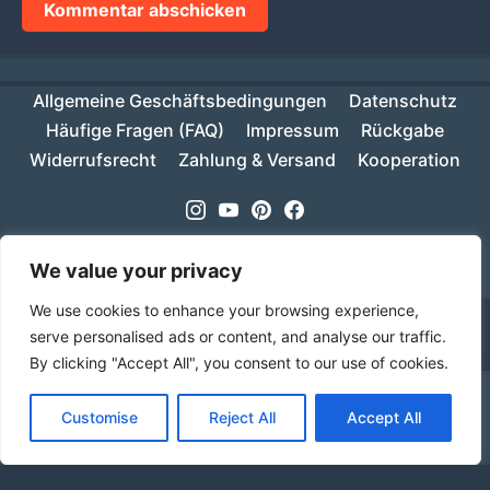
Allgemeine Geschäftsbedingungen
Datenschutz
Häufige Fragen (FAQ)
Impressum
Rückgabe
Widerrufsrecht
Zahlung & Versand
Kooperation
Instagram
Youtube
Pinterest
Facebook
Copyright © 2026
MIKESCH38
- Suki
We value your privacy
We use cookies to enhance your browsing experience,
serve personalised ads or content, and analyse our traffic.
By clicking "Accept All", you consent to our use of cookies.
Ab einem Warenwert von 70€ ist deine Bestellung
Customise
Reject All
Accept All
innerhalb Deutschlands versandkostenfrei!
Verwerfen
Sprache
Alle Preise inkl. der gesetzlichen MwSt.