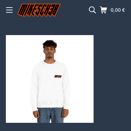
Zum
Mobile Menü
Suche
Warenkorb
0,00
€
Inhalt
springen
MIKESCH38