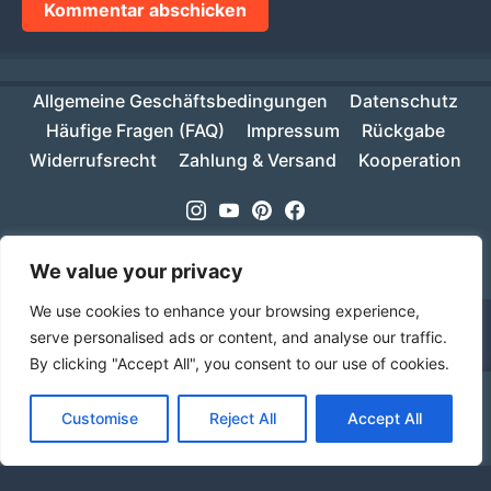
Allgemeine Geschäftsbedingungen
Datenschutz
Häufige Fragen (FAQ)
Impressum
Rückgabe
Widerrufsrecht
Zahlung & Versand
Kooperation
Instagram
Youtube
Pinterest
Facebook
Copyright © 2026
MIKESCH38
- Suki
We value your privacy
We use cookies to enhance your browsing experience,
serve personalised ads or content, and analyse our traffic.
By clicking "Accept All", you consent to our use of cookies.
Ab einem Warenwert von 70€ ist deine Bestellung
Customise
Reject All
Accept All
innerhalb Deutschlands versandkostenfrei!
Verwerfen
Sprache
Alle Preise inkl. der gesetzlichen MwSt.