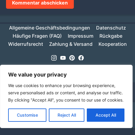
Allgemeine Geschäftsbedingungen
Datenschutz
Häufige Fragen (FAQ)
Impressum
Rückgabe
Widerrufsrecht
Zahlung & Versand
Kooperation
Instagram
Youtube
Pinterest
Facebook
Copyright © 2026
MIKESCH38
- Suki
We value your privacy
We use cookies to enhance your browsing experience,
serve personalised ads or content, and analyse our traffic.
By clicking "Accept All", you consent to our use of cookies.
Ab einem Warenwert von 70€ ist deine Bestellung
Customise
Reject All
Accept All
innerhalb Deutschlands versandkostenfrei!
Verwerfen
Sprache
Alle Preise inkl. der gesetzlichen MwSt.