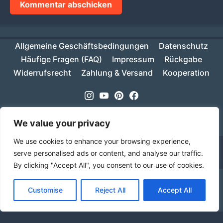
Allgemeine Geschäftsbedingungen
Datenschutz
Häufige Fragen (FAQ)
Impressum
Rückgabe
Widerrufsrecht
Zahlung & Versand
Kooperation
Instagram
Youtube
Pinterest
Facebook
Copyright © 2026
MIKESCH38
- Suki
We value your privacy
We use cookies to enhance your browsing experience,
serve personalised ads or content, and analyse our traffic.
By clicking "Accept All", you consent to our use of cookies.
Ab einem Warenwert von 70€ ist deine Bestellung
Customise
Reject All
Accept All
innerhalb Deutschlands versandkostenfrei!
Verwerfen
Sprache
Alle Preise inkl. der gesetzlichen MwSt.