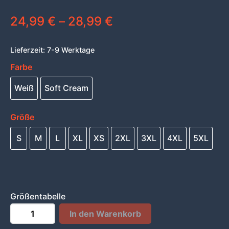
24,99
€
–
28,99
€
Lieferzeit:
7-9 Werktage
Farbe
Weiß
Soft Cream
Größe
S
M
L
XL
XS
2XL
3XL
4XL
5XL
Größentabelle
Royal
-
+
In den Warenkorb
Enduro