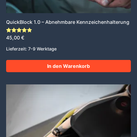
QuickBlock 1.0 – Abnehmbare Kennzeichenhalterung
Bewertet mit
45,00
€
5.00
von 5
Lieferzeit:
7-9 Werktage
In den Warenkorb