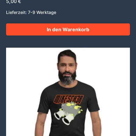
5,00
€
Lieferzeit:
7-9 Werktage
In den Warenkorb
Dieses
Produkt
weist
mehrere
Varianten
auf.
Die
Optionen
können
auf
der