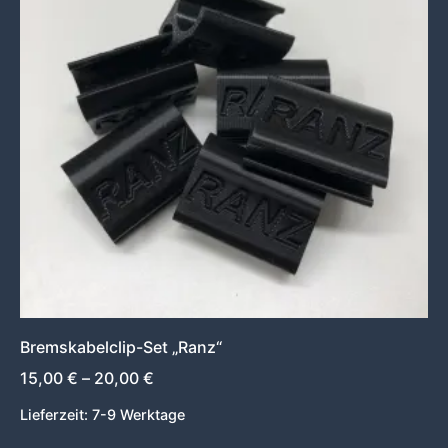
mehrere
Varianten
auf.
Die
Optionen
können
auf
der
Produktseite
gewählt
werden
Bremskabelclip-Set „Ranz“
15,00
€
–
20,00
€
Lieferzeit:
7-9 Werktage