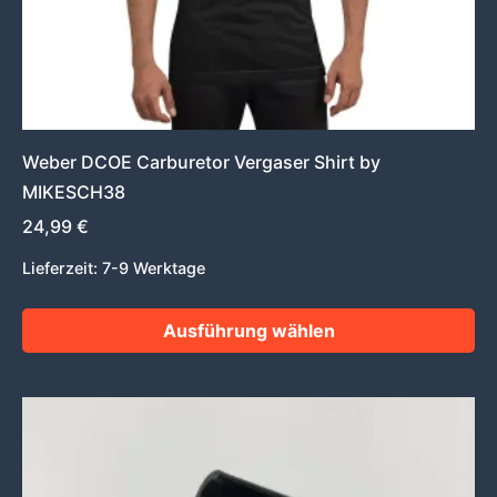
Produktseite
gewählt
werden
Weber DCOE Carburetor Vergaser Shirt by
MIKESCH38
24,99
€
Lieferzeit:
7-9 Werktage
Ausführung wählen
Dieses
Produkt
weist