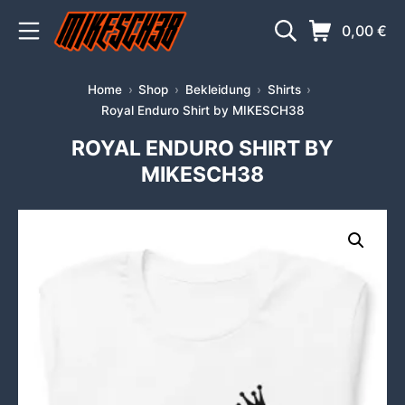
Zum
Mobile Menü
Suche
Warenkorb
0,00
€
Inhalt
springen
MIKESCH38
Home
Shop
Bekleidung
Shirts
Royal Enduro Shirt by MIKESCH38
ROYAL ENDURO SHIRT BY
MIKESCH38