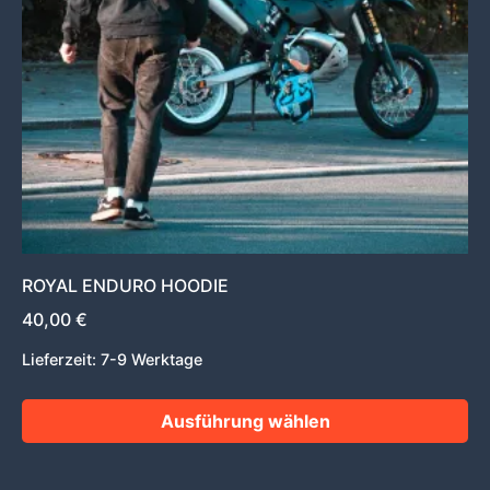
Optionen
können
auf
der
Produktseite
gewählt
werden
ROYAL ENDURO HOODIE
40,00
€
Lieferzeit:
7-9 Werktage
Ausführung wählen