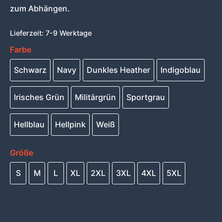
zum Abhängen.
Lieferzeit:
7-9 Werktage
Farbe
Schwarz
Navy
Dunkles Heather
Indigoblau
Irisches Grün
Militärgrün
Sportgrau
Hellblau
Hellpink
Weiß
Größe
S
M
L
XL
2XL
3XL
4XL
5XL