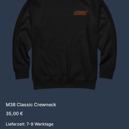
mehrere
Varianten
auf.
Die
Optionen
können
auf
der
Produktseite
gewählt
werden
M38 Classic Crewneck
35,00
€
Lieferzeit:
7-9 Werktage