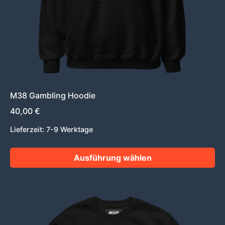
auf
der
Produktseite
gewählt
werden
M38 Gambling Hoodie
40,00
€
Lieferzeit:
7-9 Werktage
Ausführung wählen
Dieses
Produkt
weist