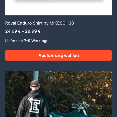
werden
Royal Enduro Shirt by MIKESCH38
24,99
€
–
28,99
€
Lieferzeit:
7-9 Werktage
Ausführung wählen
Dieses
Produkt
weist
mehrere
Varianten
auf.
Die