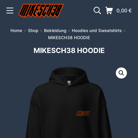
Zum
Mobile Menü
Suche
Warenkorb
0,00
€
Inhalt
springen
MIKESCH38
Home
Shop
Bekleidung
Hoodies und Sweatshirts
MIKESCH38 HOODIE
MIKESCH38 HOODIE