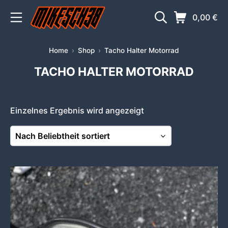
Zum
Mobile Menü
Suche
Warenkorb
0,00
€
Inhalt
springen
MIKESCH38
Home
Shop
Tacho Halter Motorrad
TACHO HALTER MOTORRAD
Einzelnes Ergebnis wird angezeigt