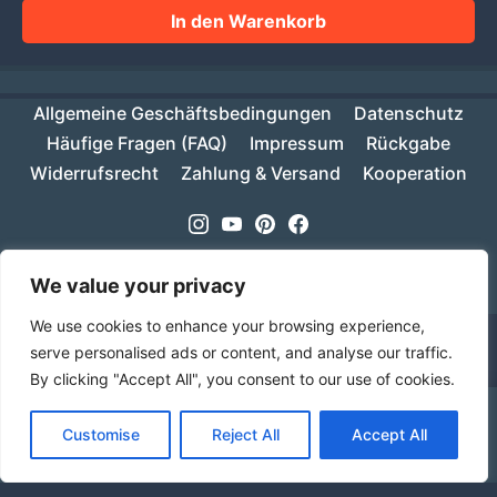
In den Warenkorb
Allgemeine Geschäftsbedingungen
Datenschutz
Häufige Fragen (FAQ)
Impressum
Rückgabe
Widerrufsrecht
Zahlung & Versand
Kooperation
Instagram
Youtube
Pinterest
Facebook
Copyright © 2026
MIKESCH38
- Suki
We value your privacy
We use cookies to enhance your browsing experience,
serve personalised ads or content, and analyse our traffic.
By clicking "Accept All", you consent to our use of cookies.
Ab einem Warenwert von 70€ ist deine Bestellung
Customise
Reject All
Accept All
innerhalb Deutschlands versandkostenfrei!
Verwerfen
Sprache
Alle Preise inkl. der gesetzlichen MwSt.