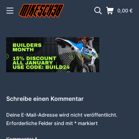
Zum
Mobile Menü
Suche
Warenkorb
0,00
€
Inhalt
springen
MIKESCH38
Schreibe einen Kommentar
Deine E-Mail-Adresse wird nicht veröffentlicht.
Erforderliche Felder sind mit
*
markiert