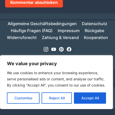
Allgemeine Geschäftsbedingungen
Datenschutz
Häufige Fragen (FAQ)
Impressum
Rückgabe
Widerrufsrecht
Zahlung & Versand
Kooperation
Instagram
Youtube
Pinterest
Facebook
Copyright © 2026
MIKESCH38
- Suki
We value your privacy
We use cookies to enhance your browsing experience,
serve personalised ads or content, and analyse our traffic.
By clicking "Accept All", you consent to our use of cookies.
Ab einem Warenwert von 70€ ist deine Bestellung
Customise
Reject All
Accept All
innerhalb Deutschlands versandkostenfrei!
Verwerfen
Sprache
Alle Preise inkl. der gesetzlichen MwSt.